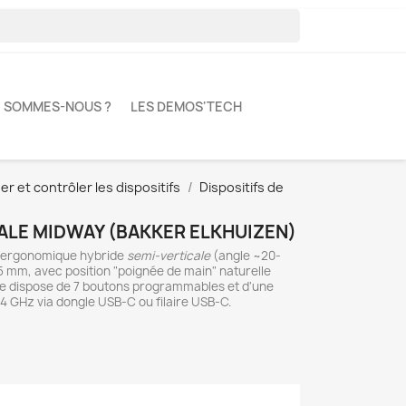
I SOMMES-NOUS ?
LES DEMOS'TECH
 et contrôler les dispositifs
Dispositifs de
ALE MIDWAY (BAKKER ELKHUIZEN)
s ergonomique hybride
semi-verticale
(angle ~20-
5 mm, avec position "poignée de main" naturelle
lle dispose de 7 boutons programmables et d'une
2.4 GHz via dongle USB-C ou filaire USB-C.